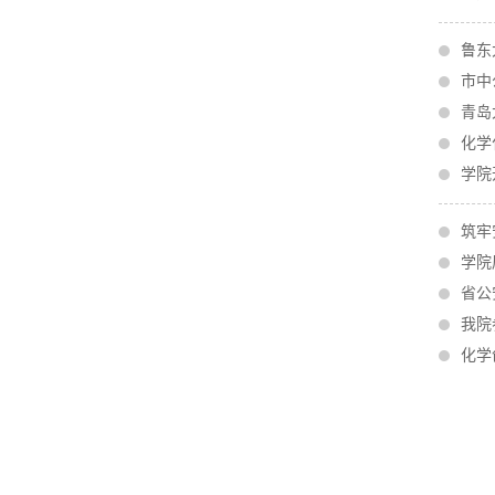
鲁东
市中
青岛
化学
学院
筑牢
学院
省公
我院
化学